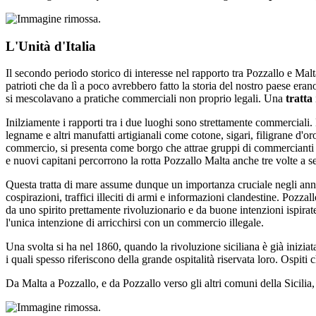
L'Unità d'Italia
Il secondo periodo storico di interesse nel rapporto tra Pozzallo e Malta
patrioti che da lì a poco avrebbero fatto la storia del nostro paese eran
si mescolavano a pratiche commerciali non proprio legali. Una
tratta
Inilziamente i rapporti tra i due luoghi sono strettamente commerciali. 
legname e altri manufatti artigianali come cotone, sigari, filigrane d'o
commercio, si presenta come borgo che attrae gruppi di commercianti p
e nuovi capitani percorrono la rotta Pozzallo Malta anche tre volte a s
Questa tratta di mare assume dunque un importanza cruciale negli anni de
cospirazioni, traffici illeciti di armi e informazioni clandestine. Pozza
da uno spirito prettamente rivoluzionario e da buone intenzioni ispirat
l'unica intenzione di arricchirsi con un commercio illegale.
Una svolta si ha nel 1860, quando la rivoluzione siciliana è già iniziata
i quali spesso riferiscono della grande ospitalità riservata loro. Ospit
Da Malta a Pozzallo, e da Pozzallo verso gli altri comuni della Sicilia