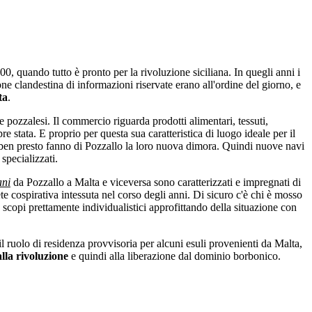
00, quando tutto è pronto per la rivoluzione siciliana. In quegli anni i
one clandestina di informazioni riservate erano all'ordine del giorno, e
ta
.
e pozzalesi. Il commercio riguarda prodotti alimentari, tessuti,
pre stata. E proprio per questa sua caratteristica di luogo ideale per il
i ben presto fanno di Pozzallo la loro nuova dimora. Quindi nuove navi
 specializzati.
ani
da Pozzallo a Malta e viceversa sono caratterizzati e impregnati di
ete cospirativa intessuta nel corso degli anni. Di sicuro c'è chi è mosso
 scopi prettamente individualistici approfittando della situazione con
 il ruolo di residenza provvisoria per alcuni esuli provenienti da Malta,
lla rivoluzione
e quindi alla liberazione dal dominio borbonico.