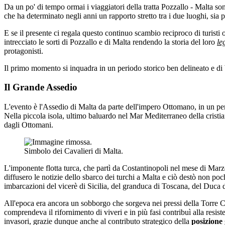
Da un po' di tempo ormai i viaggiatori della tratta Pozzallo - Malta so
che ha determinato negli anni un rapporto stretto tra i due luoghi, sia 
E se il presente ci regala questo continuo scambio reciproco di turisti 
intrecciato le sorti di Pozzallo e di Malta rendendo la storia del loro
le
protagonisti.
Il primo momento si inquadra in un periodo storico ben delineato e di 
Il Grande Assedio
L'evento è l'Assedio di Malta da parte dell'impero Ottomano, in un per
Nella piccola isola, ultimo baluardo nel Mar Mediterraneo della crist
dagli Ottomani.
Simbolo dei Cavalieri di Malta.
L'imponente flotta turca, che partì da Costantinopoli nel mese di Marzo
diffusero le notizie dello sbarco dei turchi a Malta e ciò destò non poc
imbarcazioni del vicerè di Sicilia, del granduca di Toscana, del Duca 
All'epoca era ancora un sobborgo che sorgeva nei pressi della Torre Cabr
comprendeva il rifornimento di viveri e in più fasi contribuì alla resist
invasori, grazie dunque anche al contributo strategico della
posizione 