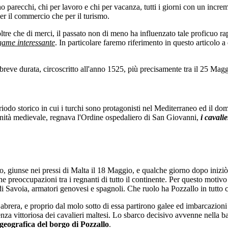
no parecchi, chi per lavoro e chi per vacanza, tutti i giorni con un incre
per il commercio che per il turismo.
oltre che di merci, il passato non di meno ha influenzato tale proficuo ra
game interessante
. In particolare faremo riferimento in questo articolo 
breve durata, circoscritto all'anno 1525, più precisamente tra il 25 Mag
iodo storico in cui i turchi sono protagonisti nel Mediterraneo ed il do
ianità medievale, regnava l'Ordine ospedaliero di San Giovanni,
i cavali
, giunse nei pressi di Malta il 18 Maggio, e qualche giorno dopo iniziò l'
he preoccupazioni tra i regnanti di tutto il continente. Per questo motiv
di Savoia, armatori genovesi e spagnoli. Che ruolo ha Pozzallo in tutto 
era, e proprio dal molo sotto di essa partirono galee ed imbarcazioni mil
enza vittoriosa dei cavalieri maltesi. Lo sbarco decisivo avvenne nella bai
geografica del borgo di Pozzallo
.