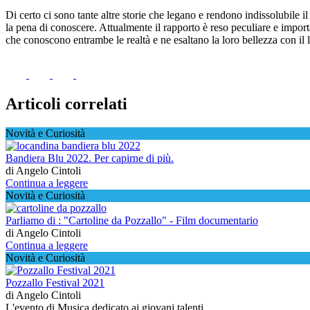
Di certo ci sono tante altre storie che legano e rendono indissolubile i
la pena di conoscere. Attualmente il rapporto è reso peculiare e impor
che conoscono entrambe le realtà e ne esaltano la loro bellezza con il
Articoli correlati
Novità e Curiosità
Bandiera Blu 2022. Per capirne di più.
di Angelo Cintoli
Continua a leggere
Novità e Curiosità
Parliamo di : "Cartoline da Pozzallo" - Film documentario
di Angelo Cintoli
Continua a leggere
Novità e Curiosità
Pozzallo Festival 2021
di Angelo Cintoli
L'evento di Musica dedicato ai giovani talenti