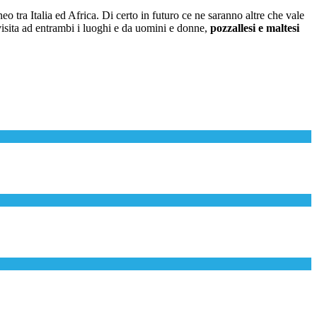
eo tra Italia ed Africa. Di certo in futuro ce ne saranno altre che vale
visita ad entrambi i luoghi e da uomini e donne,
pozzallesi e maltesi