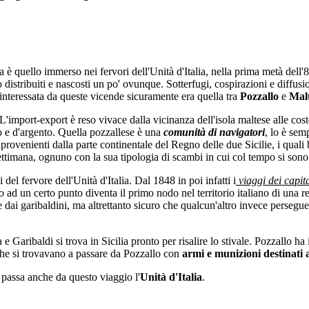
 è quello immerso nei fervori dell'Unità d'Italia, nella prima metà dell'8
o distribuiti e nascosti un po' ovunque. Sotterfugi, cospirazioni e diffusi
interessata da queste vicende sicuramente era quella tra
Pozzallo
e
Mal
L'import-export è reso vivace dalla vicinanza dell'isola maltese alle cost
ro e d'argento. Quella pozzallese è una
comunità di navigatori
, lo è sem
rovenienti dalla parte continentale del Regno delle due Sicilie, i qual
ettimana, ognuno con la sua tipologia di scambi in cui col tempo si sono
l fervore dell'Unità d'Italia. Dal 1848 in poi infatti i
viaggi dei capit
llo ad un certo punto diventa il primo nodo nel territorio italiano di una r
e dai garibaldini, ma altrettanto sicuro che qualcun'altro invece persegue
 e Garibaldi si trova in Sicilia pronto per risalire lo stivale. Pozzallo ha
i che si trovavano a passare da Pozzallo con
armi e munizioni destinati a
, passa anche da questo viaggio l'
Unità d'Italia
.