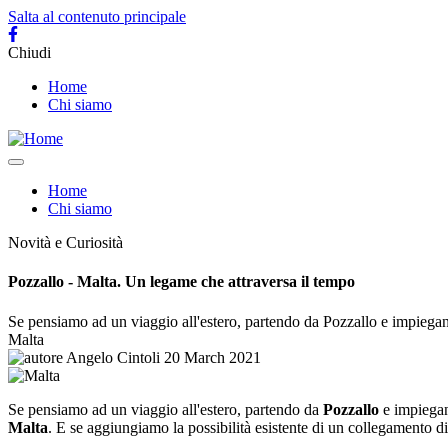
Salta al contenuto principale
Chiudi
Main
Home
Chi siamo
navigation
Toggle
navigation
Navigazione
Home
Chi siamo
principale
Novità e Curiosità
Pozzallo - Malta. Un legame che attraversa il tempo
Se pensiamo ad un viaggio all'estero, partendo da Pozzallo e impiegand
Malta
Angelo Cintoli
20 March 2021
Se pensiamo ad un viaggio all'estero, partendo da
Pozzallo
e impiegan
Malta
. E se aggiungiamo la possibilità esistente di un collegamento dire