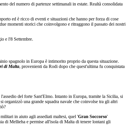
mento del numero di partenze settimanali in estate. Realtà consolidata
pporto ed è ricco di eventi e situazioni che hanno per forza di cose
a due momenti storici che coinvolgono e ritraggono il passato dei nostri
gio e l'8 Settembre.
minio spagnolo in Europa è intimorito proprio da questa situazione.
eri di Malta
, provenienti da Rodi dopo che quest'ultima fu conquistata
assedio del forte Sant'Elmo. Intanto in Europa, tramite la Sicilia, si
o si organizzò una grande squadra navale che coinvolse tra gli altri
ciò?
itari in aiuto agli assediati maltesi, quel '
Gran Soccorso
'
a di Mellieha e permise all'isola di Malta di tenere lontani gli