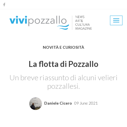
Salta
al
contenuto
Togg
principale
navi
NOVITÀ E CURIOSITÀ
La flotta di Pozzallo
Un breve riassunto di alcuni velieri
pozzallesi.
Daniele Cicero
09 June 2021